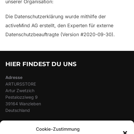
unserer Organisation:
Die Datenschutzerklärung wurde mithilfe der
activeMind AG erstellt, den Experten für externe
Datenschutzbeauftragte (Version #2020-09-30).
HIER FINDEST DU UNS
Adresse
ARTURSSTORE
Artur Zwetzich
Pestalozziweg 9
39164 Wanzleben
Deutschland
Öffnungszeiten
Cookie-Zustimmung
Unsere Rezeption ist für Sie geöffnet: